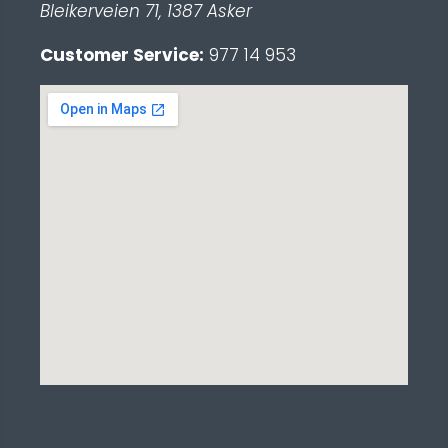
Bleikerveien 71
,
1387
Asker
Customer Service:
977 14 953