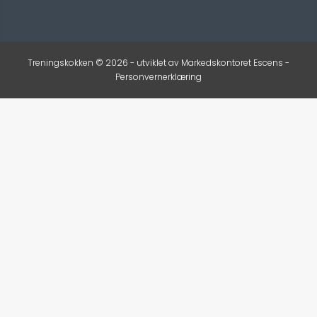
Treningskokken © 2026 - utviklet av
Markedskontoret Escens
-
Personvernerklæring