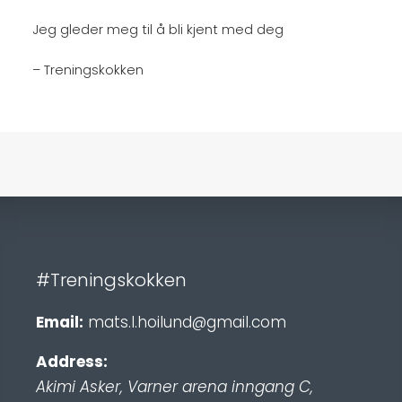
Jeg gleder meg til å bli kjent med deg
– Treningskokken
#Treningskokken
Email:
mats.l.hoilund@gmail.com
Address:
Akimi Asker, Varner arena inngang C
,