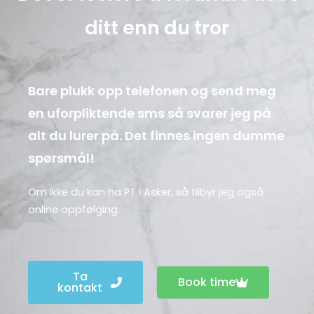
ditt enn du tror
Bare plukk opp telefonen og send meg
en uforpliktende sms så svarer jeg på
alt du lurer på. Det finnes ingen dumme
spørsmål!
Om ikke du kan ha PT i Asker, så tilbyr jeg også
online oppfølging.
Ta
Book time
kontakt