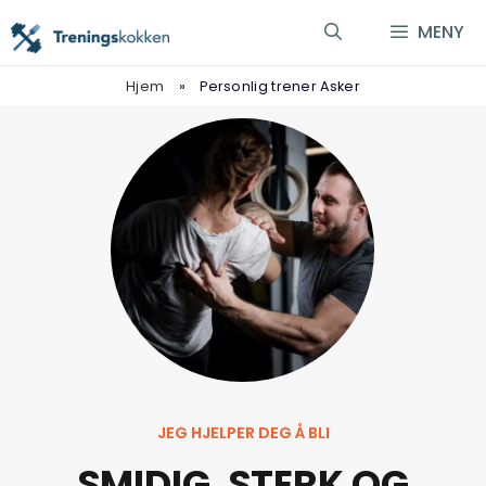
MENY
Hjem
»
Personlig trener Asker
JEG HJELPER DEG Å BLI
SMIDIG, STERK OG