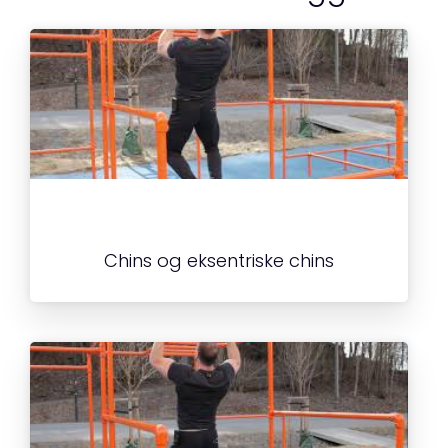
o
n
e
o
st
k
Chins og eksentriske chins