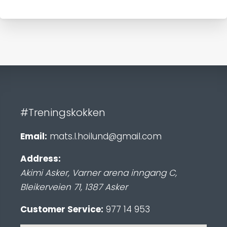
#Treningskokken
Email:
mats.l.hoilund@gmail.com
Address:
Akimi Asker, Varner arena inngang C
,
Bleikerveien 71
,
1387
Asker
Customer Service:
977 14 953