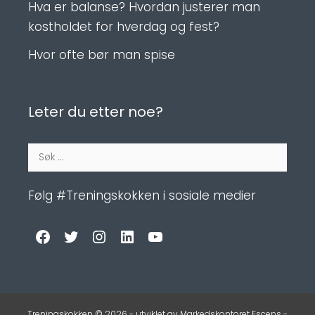
Hva er balanse? Hvordan justerer man
kostholdet for hverdag og fest?
Hvor ofte bør man spise
Leter du etter noe?
Søk
etter:
Følg #Treningskokken i sosiale medier
Facebook
Twitter
Instagram
LinkedIn
YouTube
Treningskokken © 2026 - utviklet av
Markedskontoret Escens
-