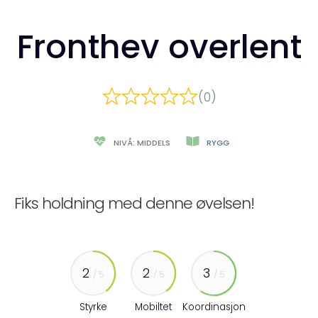
Fronthev overlent
(0)
NIVÅ: MIDDELS
RYGG
Fiks holdning med denne øvelsen!
2
2
3
/ 5
/ 5
/ 5
Styrke
Mobiltet
Koordinasjon