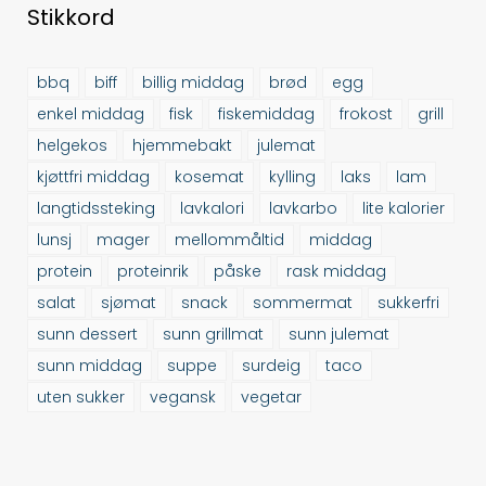
Stikkord
bbq
biff
billig middag
brød
egg
enkel middag
fisk
fiskemiddag
frokost
grill
helgekos
hjemmebakt
julemat
kjøttfri middag
kosemat
kylling
laks
lam
langtidssteking
lavkalori
lavkarbo
lite kalorier
lunsj
mager
mellommåltid
middag
protein
proteinrik
påske
rask middag
salat
sjømat
snack
sommermat
sukkerfri
sunn dessert
sunn grillmat
sunn julemat
sunn middag
suppe
surdeig
taco
uten sukker
vegansk
vegetar