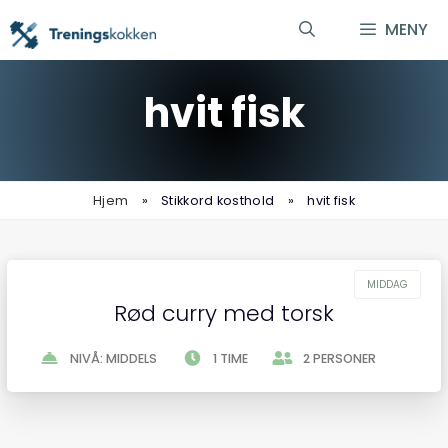
Hopp
MENY
til
innhold
hvit fisk
Hjem
»
Stikkord kosthold
»
hvit fisk
Rød curry med torsk
NIVÅ: MIDDELS
1 TIME
2 PERSONER