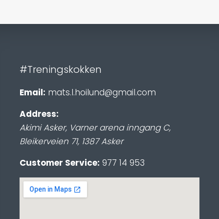
#Treningskokken
Email:
mats.l.hoilund@gmail.com
Address:
Akimi Asker, Varner arena inngang C
,
Bleikerveien 71
,
1387
Asker
Customer Service:
977 14 953