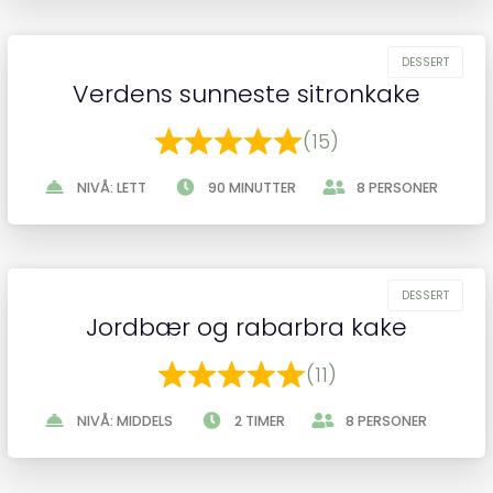
Verdens sunneste sitronkake
(15)
NIVÅ: LETT
90 MINUTTER
8 PERSONER
Jordbær og rabarbra kake
(11)
NIVÅ: MIDDELS
2 TIMER
8 PERSONER