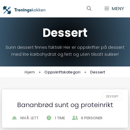
Hopp
MENY
til
innhold
Dessert
Sunn dessert finnes faktisk! Her er oppskrifter på dessert
med lite karbohydrat og fett og uten tilsatt sukker!
Hjem
»
Oppskriftskategori
»
Dessert
Bananbrød sunt og proteinrikt
NIVÅ: LETT
1 TIME
6 PERSONER