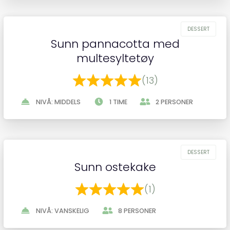
Sunn pannacotta med
multesyltetøy
(13)
NIVÅ: MIDDELS
1 TIME
2 PERSONER
Sunn ostekake
(1)
NIVÅ: VANSKELIG
8 PERSONER