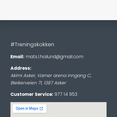
#Treningskokken
Email:
mats.l.hoilund@gmail.com
Address:
Akimi Asker, Varner arena inngang C
,
Bleikerveien 71
,
1387
Asker
Customer Service:
977 14 953