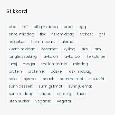
Stikkord
bbq
biff
billig middag
brød
egg
enkel middag
fisk
fiskemiddag
frokost
grill
helgekos
hjemmebakt
julemat
kjøttfri middag
kosemat
kylling
laks
lam
langtidssteking
lavkalori
lavkarbo
lite kalorier
lunsj
mager
mellommåltid
middag
protein
proteinrik
påske
rask middag
salat
sjømat
snack
sommermat
sukkerfri
sunn dessert
sunn grillmat
sunn julemat
sunn middag
suppe
surdeig
taco
uten sukker
vegansk
vegetar