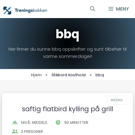
Hopp
MENY
til
innhold
bbq
Her finner du sunne bbq oppskrifter og sunt tilbehør til
varme sommerdager!
Hjem
»
Stikkord kosthold
»
bbq
saftig flatbird kylling på grill
NIVÅ: MIDDELS
90 MINUTTER
2 PERSONER