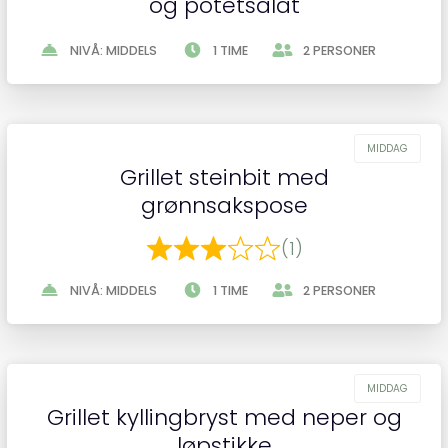
og potetsalat
NIVÅ: MIDDELS
1 TIME
2 PERSONER
Grillet steinbit med
grønnsakspose
(1)
NIVÅ: MIDDELS
1 TIME
2 PERSONER
Grillet kyllingbryst med neper og
løpstikke