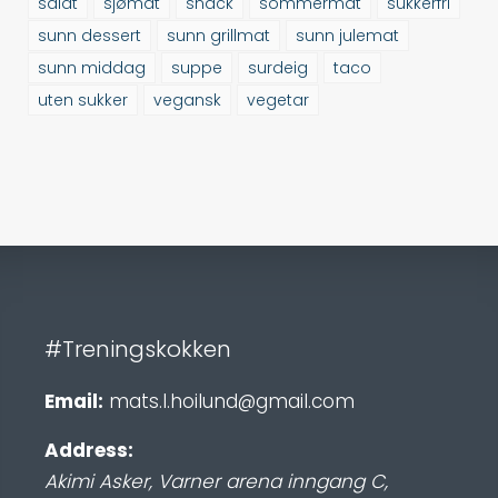
salat
sjømat
snack
sommermat
sukkerfri
sunn dessert
sunn grillmat
sunn julemat
sunn middag
suppe
surdeig
taco
uten sukker
vegansk
vegetar
#Treningskokken
Email:
mats.l.hoilund@gmail.com
Address:
Akimi Asker, Varner arena inngang C
,