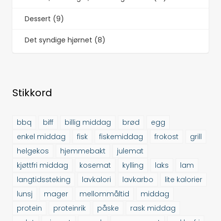
Dessert (9)
Det syndige hjørnet (8)
Stikkord
bbq
biff
billig middag
brød
egg
enkel middag
fisk
fiskemiddag
frokost
grill
helgekos
hjemmebakt
julemat
kjøttfri middag
kosemat
kylling
laks
lam
langtidssteking
lavkalori
lavkarbo
lite kalorier
lunsj
mager
mellommåltid
middag
protein
proteinrik
påske
rask middag