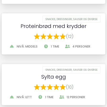
Proteinbrød med krydder
(12)
NIVÅ: MIDDELS
1 TIME
4 PERSONER
Sylta egg
(10)
NIVÅ: LETT
1 TIME
12 PERSONER