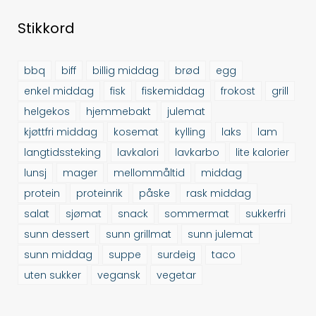
Stikkord
bbq
biff
billig middag
brød
egg
enkel middag
fisk
fiskemiddag
frokost
grill
helgekos
hjemmebakt
julemat
kjøttfri middag
kosemat
kylling
laks
lam
langtidssteking
lavkalori
lavkarbo
lite kalorier
lunsj
mager
mellommåltid
middag
protein
proteinrik
påske
rask middag
salat
sjømat
snack
sommermat
sukkerfri
sunn dessert
sunn grillmat
sunn julemat
sunn middag
suppe
surdeig
taco
uten sukker
vegansk
vegetar