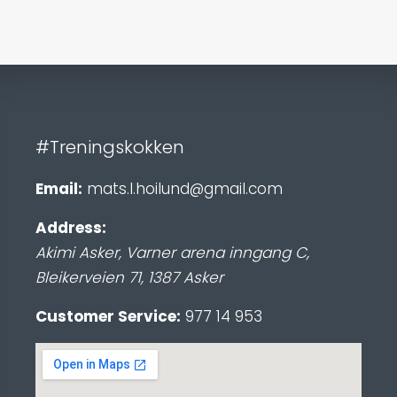
#Treningskokken
Email:
mats.l.hoilund@gmail.com
Address:
Akimi Asker, Varner arena inngang C
,
Bleikerveien 71
,
1387
Asker
Customer Service:
977 14 953