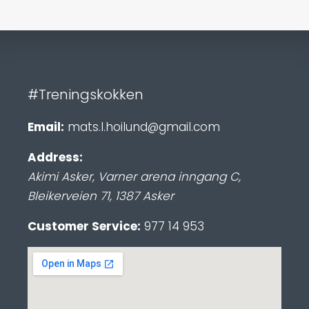
#Treningskokken
Email:
mats.l.hoilund@gmail.com
Address:
Akimi Asker, Varner arena inngang C
,
Bleikerveien 71
,
1387
Asker
Customer Service:
977 14 953