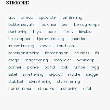
STIKKORD
abs
amrap
apparater
armtrening
bakkeintervaller
balanse
ben
ben og rumpe
bentrening
bryst
core
effektiv
frivekter
hele kroppen
hjemmetrening
innendørs
intervalltrening
kondis
kondisjon
kondisjonstrening
koordinasjon
lite plass
lår
mage
magetrening
manualer
overkropp
partner
planke
på tid
rask
rumpe
rygg
sirkel
sirkeltrening
sixpack
skuldre
slegge
stabilitet
styrektrening
styrketrening
tren sammen
utendørs
utetrening
utfall