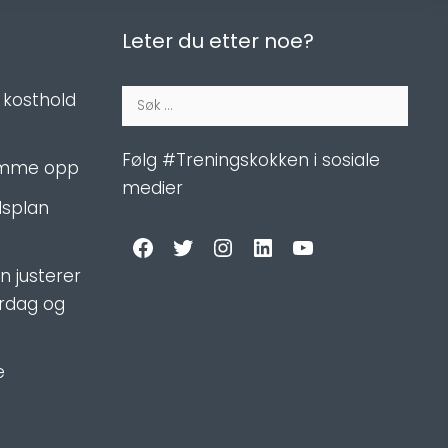
Leter du etter noe?
Søk
 kosthold
etter:
Følg #Treningskokken i sosiale
ramme opp
medier
dsplan
Facebook
Twitter
Instagram
LinkedIn
YouTube
n justerer
erdag og
e