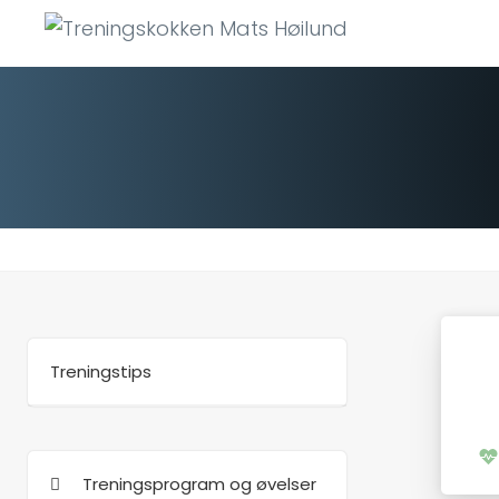
Hopp
til
innhold
Treningstips
Treningsprogram og øvelser