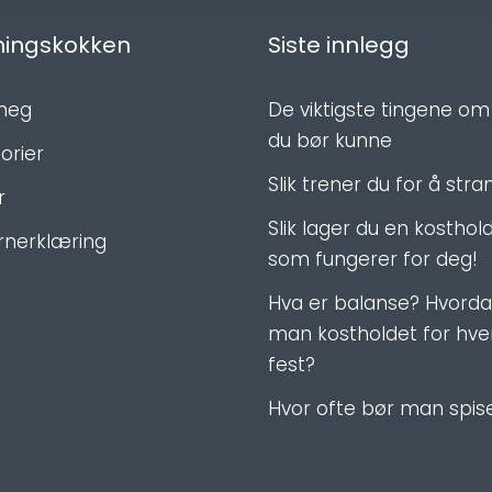
ningskokken
Siste innlegg
meg
De viktigste tingene om
du bør kunne
orier
Slik trener du for å st
r
Slik lager du en kosthol
rnerklæring
som fungerer for deg!
Hva er balanse? Hvorda
man kostholdet for hv
fest?
Hvor ofte bør man spis