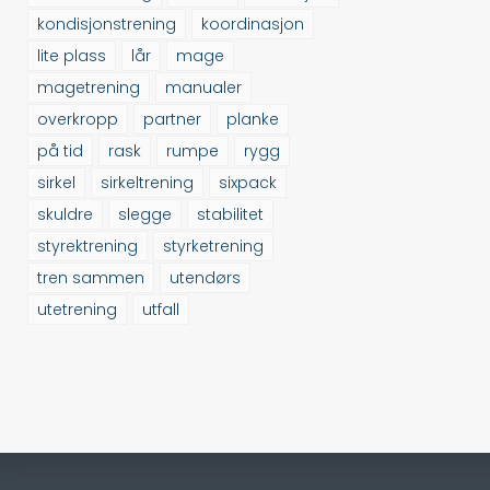
kondisjonstrening
koordinasjon
lite plass
lår
mage
magetrening
manualer
overkropp
partner
planke
på tid
rask
rumpe
rygg
sirkel
sirkeltrening
sixpack
skuldre
slegge
stabilitet
styrektrening
styrketrening
tren sammen
utendørs
utetrening
utfall