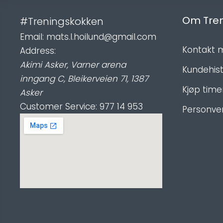
Om Tre
#Treningskokken
Email:
mats.l.hoilund@gmail.com
Kontakt 
Address:
Akimi Asker, Varner arena
Kundehist
inngang C
,
Bleikerveien 71
,
1387
Kjøp time
Asker
Customer Service:
977 14 953
Personve