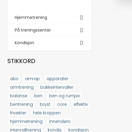
Hjemmetrening
På treningssenter
Kondisjon
STIKKORD
abs
amrap
apparater
armtrening
bakkeintervaller
balanse
ben
ben og rumpe
bentrening
bryst
core
effektiv
frivekter
hele kroppen
hjemmetrening
innendørs
intervalltrening
kondis
kondisjon