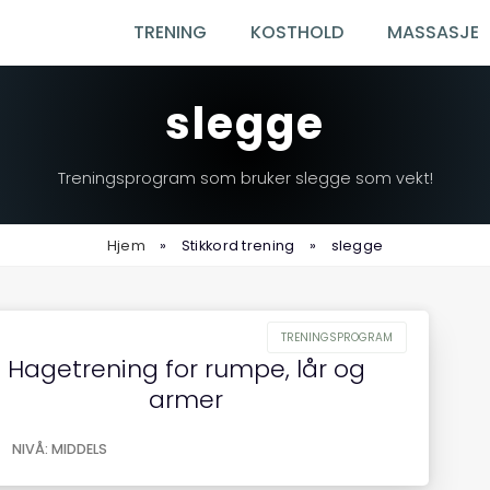
TRENING
KOSTHOLD
MASSASJE
slegge
Treningsprogram som bruker slegge som vekt!
Hjem
»
Stikkord trening
»
slegge
Hagetrening for rumpe, lår og
armer
NIVÅ: MIDDELS