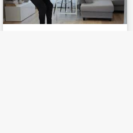
PÅ TID – helkropp styrke