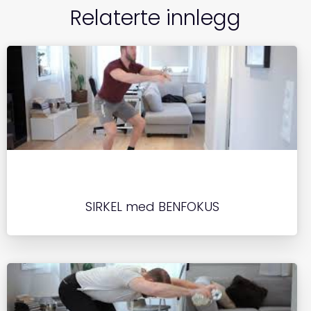
Relaterte innlegg
o
n
e
o
st
k
SIRKEL med BENFOKUS