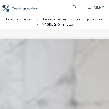
Hopp
MENY
til
innhold
Hjem
»
Trening
»
Hjemmetrening
»
Treningsprogram
»
MAGE på 10 minutter