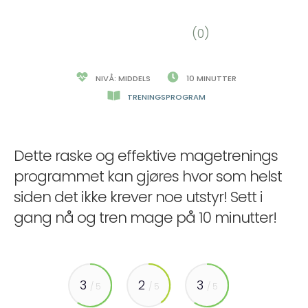
(0)
NIVÅ: MIDDELS
10 MINUTTER
TRENINGSPROGRAM
Dette raske og effektive magetrenings
programmet kan gjøres hvor som helst
siden det ikke krever noe utstyr! Sett i
gang nå og tren mage på 10 minutter!
3
2
3
/ 5
/ 5
/ 5