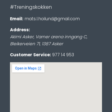
#Treningskokken
Email:
mats.l.hoilund@gmail.com
Address:
Akimi Asker, Varner arena inngang C
,
Bleikerveien 71
,
1387
Asker
Customer Service:
977 14 953