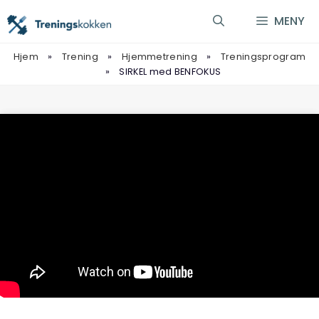
Hopp
MENY
til
innhold
Hjem
»
Trening
»
Hjemmetrening
»
Treningsprogram
»
SIRKEL med BENFOKUS