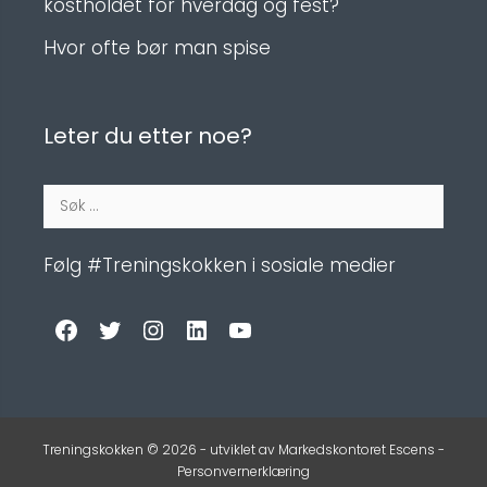
kostholdet for hverdag og fest?
Hvor ofte bør man spise
Leter du etter noe?
Søk
etter:
Følg #Treningskokken i sosiale medier
Facebook
Twitter
Instagram
LinkedIn
YouTube
Treningskokken © 2026 - utviklet av
Markedskontoret Escens
-
Personvernerklæring