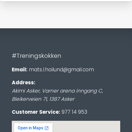
#Treningskokken
Email:
mats.l.hoilund@gmail.com
Address:
Akimi Asker, Varner arena inngang C
,
Bleikerveien 71
,
1387
Asker
Customer Service:
977 14 953