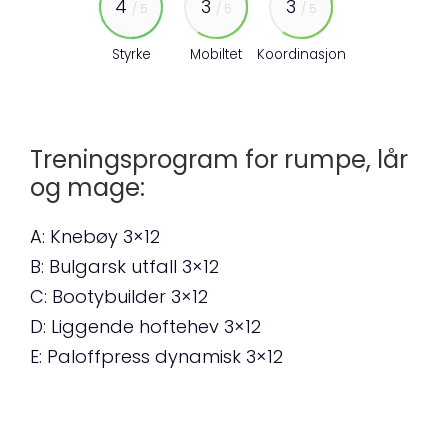
4
3
3
/ 5
/ 5
/ 5
Styrke
Mobiltet
Koordinasjon
Treningsprogram for rumpe, lår
og mage:
A: Knebøy 3×12
B: Bulgarsk utfall 3×12
C: Bootybuilder 3×12
D: Liggende hoftehev 3×12
E: Paloffpress dynamisk 3×12