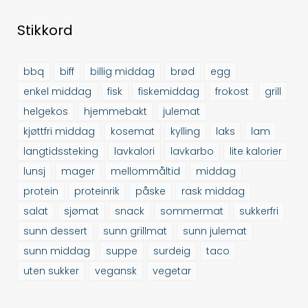
Stikkord
bbq
biff
billig middag
brød
egg
enkel middag
fisk
fiskemiddag
frokost
grill
helgekos
hjemmebakt
julemat
kjøttfri middag
kosemat
kylling
laks
lam
langtidssteking
lavkalori
lavkarbo
lite kalorier
lunsj
mager
mellommåltid
middag
protein
proteinrik
påske
rask middag
salat
sjømat
snack
sommermat
sukkerfri
sunn dessert
sunn grillmat
sunn julemat
sunn middag
suppe
surdeig
taco
uten sukker
vegansk
vegetar