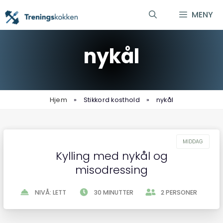
Hopp
MENY
til
innhold
nykål
Hjem
»
Stikkord kosthold
»
nykål
Kylling med nykål og
misodressing
NIVÅ: LETT
30 MINUTTER
2 PERSONER