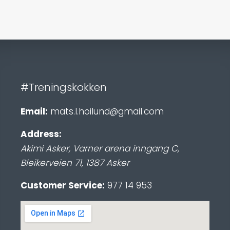
#Treningskokken
Email:
mats.l.hoilund@gmail.com
Address:
Akimi Asker, Varner arena inngang C
,
Bleikerveien 71
,
1387
Asker
Customer Service:
977 14 953