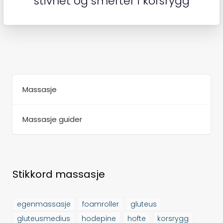
stivhet og smerter i korsrygg
Massasje
Massasje guider
Stikkord massasje
egenmassasje
foamroller
gluteus
gluteusmedius
hodepine
hofte
korsrygg