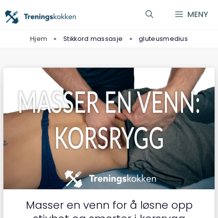
Hopp
MENY
til
innhold
Hjem
»
Stikkord massasje
»
gluteusmedius
Masser en venn for å løsne opp