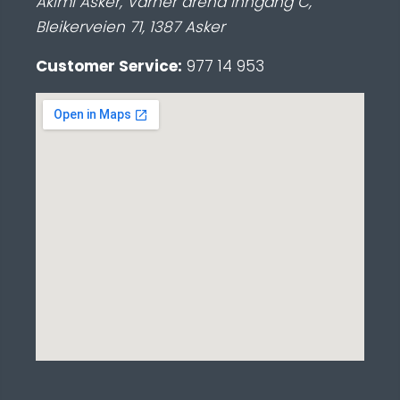
Akimi Asker, Varner arena inngang C
,
Bleikerveien 71
,
1387
Asker
Customer Service:
977 14 953