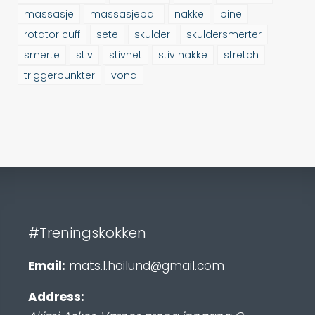
massasje
massasjeball
nakke
pine
rotator cuff
sete
skulder
skuldersmerter
smerte
stiv
stivhet
stiv nakke
stretch
triggerpunkter
vond
#Treningskokken
Email:
mats.l.hoilund@gmail.com
Address: