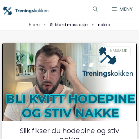
Hopp
MENY
til
innhold
Hjem
»
Stikkord massasje
»
nakke
Slik fikser du hodepine og stiv