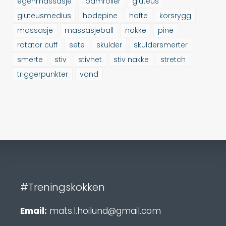
egenmassasje
foamroller
gluteus
gluteusmedius
hodepine
hofte
korsrygg
massasje
massasjeball
nakke
pine
rotator cuff
sete
skulder
skuldersmerter
smerte
stiv
stivhet
stiv nakke
stretch
triggerpunkter
vond
#Treningskokken
Email:
mats.l.hoilund@gmail.com