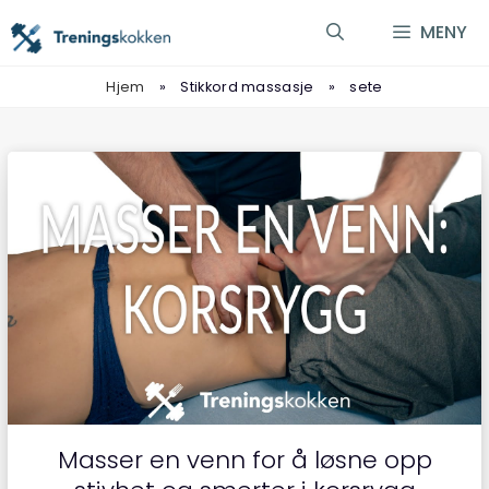
Hopp
MENY
til
innhold
Hjem
»
Stikkord massasje
»
sete
Masser en venn for å løsne opp