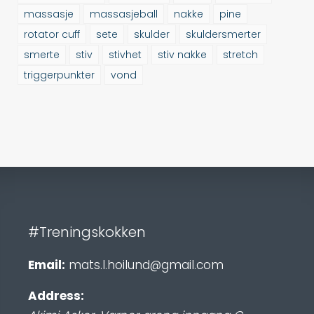
massasje
massasjeball
nakke
pine
rotator cuff
sete
skulder
skuldersmerter
smerte
stiv
stivhet
stiv nakke
stretch
triggerpunkter
vond
#Treningskokken
Email:
mats.l.hoilund@gmail.com
Address: