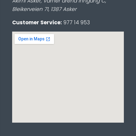
Akimi Asker, Varner arena inngang C
,
Bleikerveien 71
,
1387
Asker
Customer Service:
977 14 953