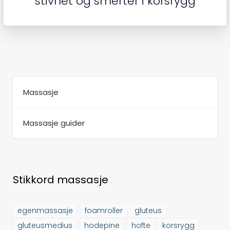
stivhet og smerter i korsrygg
Massasje
Massasje guider
Stikkord massasje
egenmassasje
foamroller
gluteus
gluteusmedius
hodepine
hofte
korsrygg