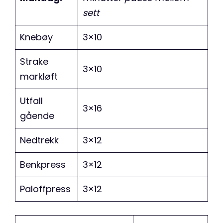
sett
Knebøy
3×10
Strake
3×10
markløft
Utfall
3×16
gående
Nedtrekk
3×12
Benkpress
3×12
Paloffpress
3×12