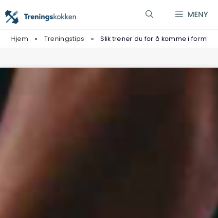
Hopp
MENY
til
innhold
Hjem
»
Treningstips
»
Slik trener du for å komme i form