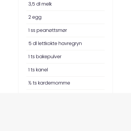
3,5 dl melk
2 egg
1 ss peanøttsmør
5 dl lettkokte havregryn
1 ts bakepulver
1 ts kanel
½ ts kardemomme
0,5 ts salt
1 dl brun sukrin (eller mer om du
liker det skikkelig søtt)
200gr ferske blåbær