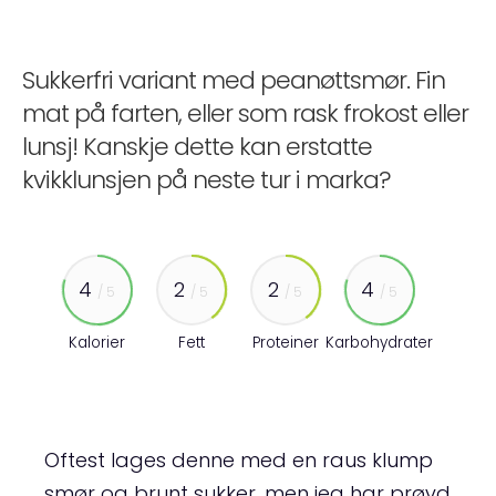
Sukkerfri variant med peanøttsmør. Fin
mat på farten, eller som rask frokost eller
lunsj! Kanskje dette kan erstatte
kvikklunsjen på neste tur i marka?
4
2
2
4
/ 5
/ 5
/ 5
/ 5
Kalorier
Fett
Proteiner
Karbohydrater
Oftest lages denne med en raus klump
smør og brunt sukker, men jeg har prøvd