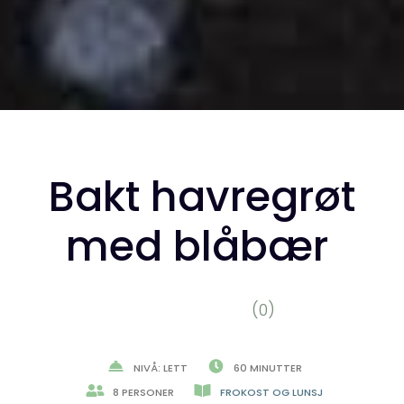
Bakt havregrøt
med blåbær
(0)
NIVÅ: LETT
60 MINUTTER
8 PERSONER
FROKOST OG LUNSJ