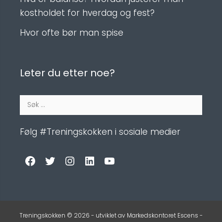
kostholdet for hverdag og fest?
Hvor ofte bør man spise
Leter du etter noe?
Søk
etter:
Følg #Treningskokken i sosiale medier
Facebook
Twitter
Instagram
LinkedIn
YouTube
Treningskokken © 2026 - utviklet av
Markedskontoret Escens
-