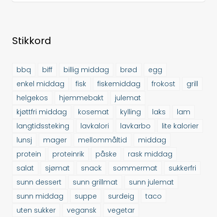
Stikkord
bbq
biff
billig middag
brød
egg
enkel middag
fisk
fiskemiddag
frokost
grill
helgekos
hjemmebakt
julemat
kjøttfri middag
kosemat
kylling
laks
lam
langtidssteking
lavkalori
lavkarbo
lite kalorier
lunsj
mager
mellommåltid
middag
protein
proteinrik
påske
rask middag
salat
sjømat
snack
sommermat
sukkerfri
sunn dessert
sunn grillmat
sunn julemat
sunn middag
suppe
surdeig
taco
uten sukker
vegansk
vegetar