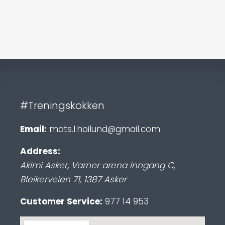
#Treningskokken
Email:
mats.l.hoilund@gmail.com
Address:
Akimi Asker, Varner arena inngang C
,
Bleikerveien 71
,
1387
Asker
Customer Service:
977 14 953