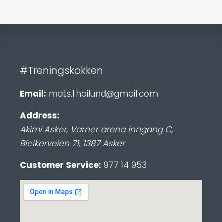
#Treningskokken
Email:
mats.l.hoilund@gmail.com
Address:
Akimi Asker, Varner arena inngang C
,
Bleikerveien 71
,
1387
Asker
Customer Service:
977 14 953