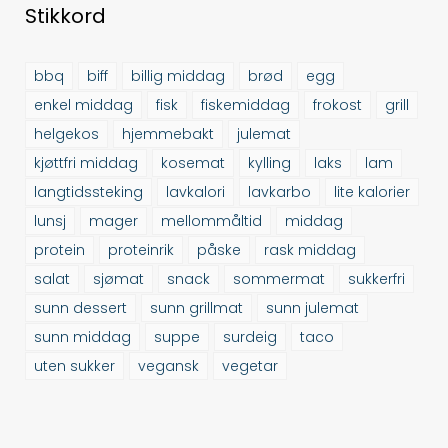
Stikkord
bbq
biff
billig middag
brød
egg
enkel middag
fisk
fiskemiddag
frokost
grill
helgekos
hjemmebakt
julemat
kjøttfri middag
kosemat
kylling
laks
lam
langtidssteking
lavkalori
lavkarbo
lite kalorier
lunsj
mager
mellommåltid
middag
protein
proteinrik
påske
rask middag
salat
sjømat
snack
sommermat
sukkerfri
sunn dessert
sunn grillmat
sunn julemat
sunn middag
suppe
surdeig
taco
uten sukker
vegansk
vegetar