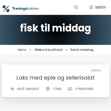
Hopp
MENY
til
innhold
fisk til middag
Hjem
»
Stikkord kosthold
»
fisk til middag
Laks med eple og sellerisalat
NIVÅ: MIDDELS
1 TIME
2 PERSONER