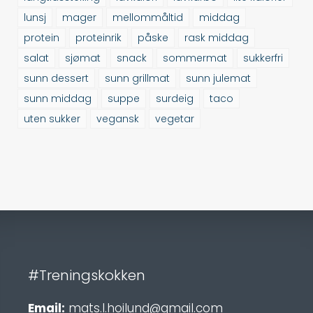
lunsj
mager
mellommåltid
middag
protein
proteinrik
påske
rask middag
salat
sjømat
snack
sommermat
sukkerfri
sunn dessert
sunn grillmat
sunn julemat
sunn middag
suppe
surdeig
taco
uten sukker
vegansk
vegetar
#Treningskokken
Email:
mats.l.hoilund@gmail.com