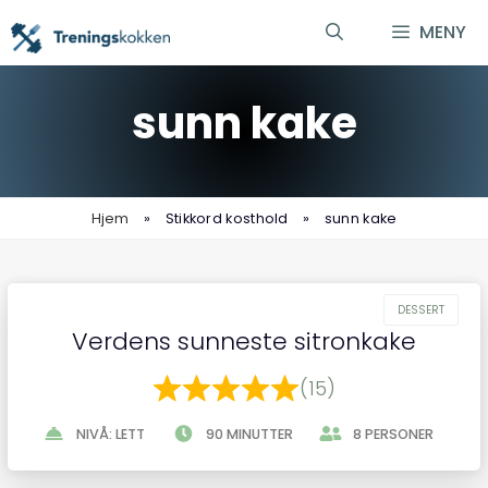
Hopp
MENY
til
innhold
sunn kake
Hjem
»
Stikkord kosthold
»
sunn kake
Verdens sunneste sitronkake
(15)
NIVÅ: LETT
90 MINUTTER
8 PERSONER