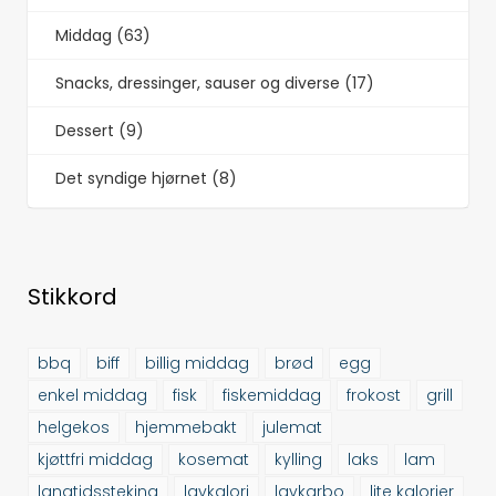
Middag (63)
Snacks, dressinger, sauser og diverse (17)
Dessert (9)
Det syndige hjørnet (8)
Stikkord
bbq
biff
billig middag
brød
egg
enkel middag
fisk
fiskemiddag
frokost
grill
helgekos
hjemmebakt
julemat
kjøttfri middag
kosemat
kylling
laks
lam
langtidssteking
lavkalori
lavkarbo
lite kalorier