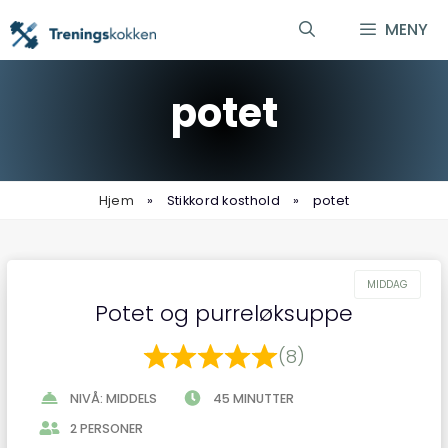
Hopp
MENY
til
innhold
potet
Hjem
»
Stikkord kosthold
»
potet
Potet og purreløksuppe
(8)
NIVÅ: MIDDELS
45 MINUTTER
2 PERSONER