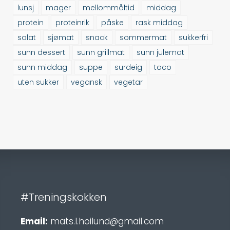
lunsj
mager
mellommåltid
middag
protein
proteinrik
påske
rask middag
salat
sjømat
snack
sommermat
sukkerfri
sunn dessert
sunn grillmat
sunn julemat
sunn middag
suppe
surdeig
taco
uten sukker
vegansk
vegetar
#Treningskokken
Email:
mats.l.hoilund@gmail.com