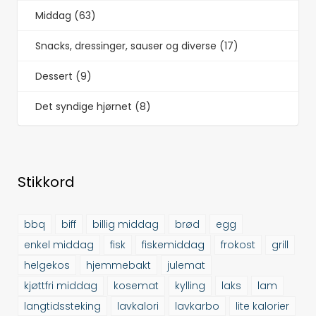
Middag (63)
Snacks, dressinger, sauser og diverse (17)
Dessert (9)
Det syndige hjørnet (8)
Stikkord
bbq
biff
billig middag
brød
egg
enkel middag
fisk
fiskemiddag
frokost
grill
helgekos
hjemmebakt
julemat
kjøttfri middag
kosemat
kylling
laks
lam
langtidssteking
lavkalori
lavkarbo
lite kalorier